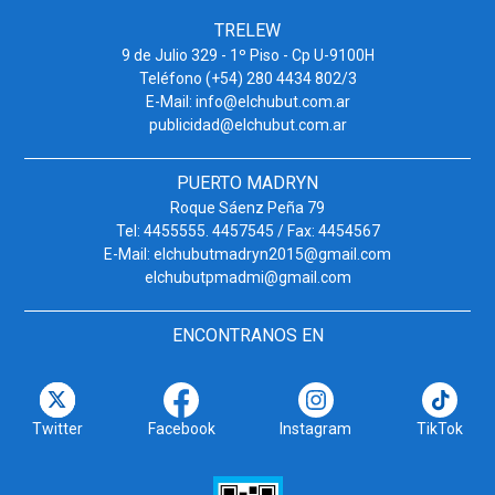
TRELEW
9 de Julio 329 - 1º Piso - Cp U-9100H
Teléfono (+54) 280 4434 802/3
E-Mail: info@elchubut.com.ar
publicidad@elchubut.com.ar
PUERTO MADRYN
Roque Sáenz Peña 79
Tel: 4455555. 4457545 / Fax: 4454567
E-Mail: elchubutmadryn2015@gmail.com
elchubutpmadmi@gmail.com
ENCONTRANOS EN
Twitter
Facebook
Instagram
TikTok