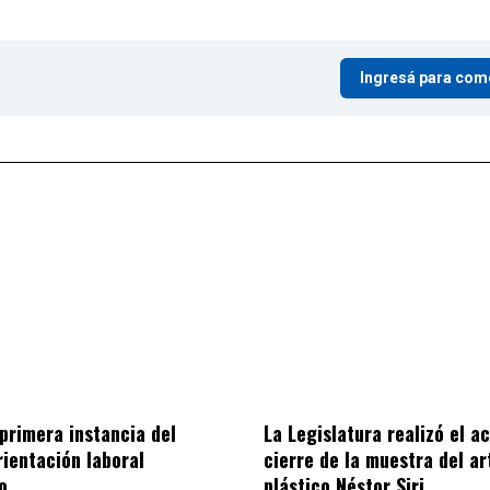
Ingresá para com
 primera instancia del
La Legislatura realizó el a
rientación laboral
cierre de la muestra del ar
o
plástico Néstor Siri