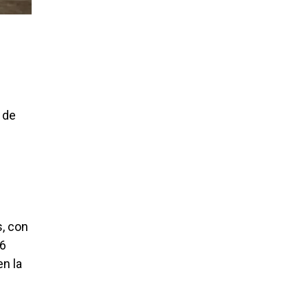
 de
s, con
36
en la