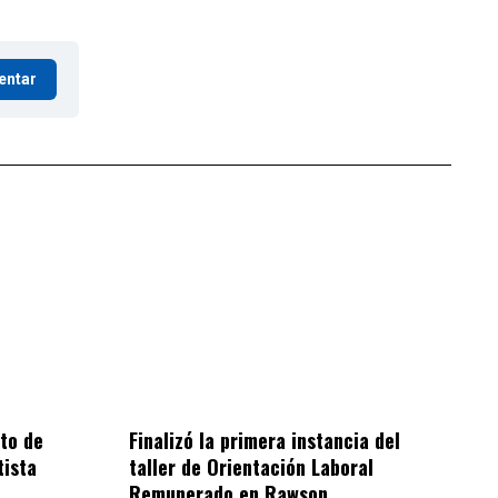
entar
cto de
Finalizó la primera instancia del
tista
taller de Orientación Laboral
Remunerado en Rawson