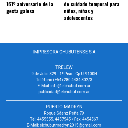
161º aniversario de la
de cuidado temporal para
gesta galesa
niños, niñas y
adolescentes
IMPRESORA CHUBUTENSE S.A
TRELEW
9 de Julio 329 - 1º Piso - Cp U-9100H
Teléfono (+54) 280 4434 802/3
E-Mail: info@elchubut.com.ar
publicidad@elchubut.com.ar
PUERTO MADRYN
Roque Sáenz Peña 79
Tel: 4455555. 4457545 / Fax: 4454567
E-Mail: elchubutmadryn2015@gmail.com