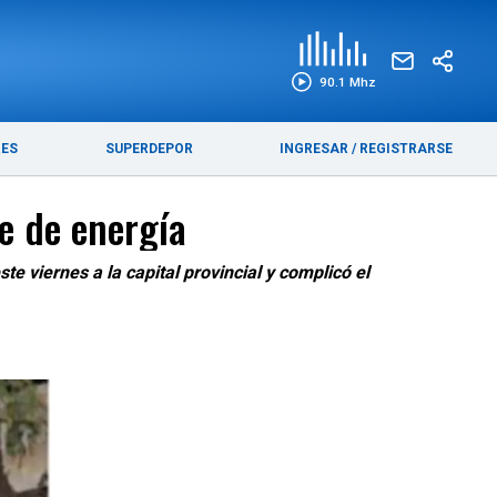
EDICIÓN IMPRESA
FUNEBRES
90.1 Mhz
RES
SUPERDEPOR
INGRESAR
/
REGISTRARSE
e de energía
te viernes a la capital provincial y complicó el