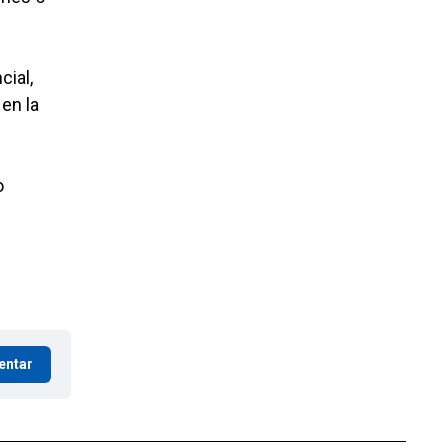
cial,
en la
o
entar