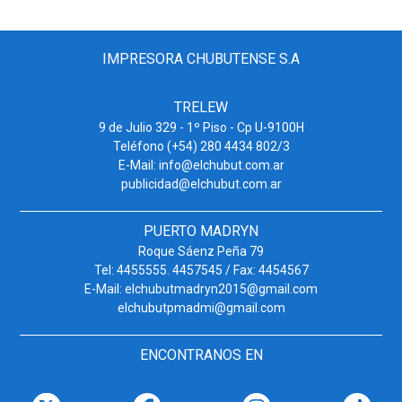
IMPRESORA CHUBUTENSE S.A
TRELEW
9 de Julio 329 - 1º Piso - Cp U-9100H
Teléfono (+54) 280 4434 802/3
E-Mail: info@elchubut.com.ar
publicidad@elchubut.com.ar
PUERTO MADRYN
Roque Sáenz Peña 79
Tel: 4455555. 4457545 / Fax: 4454567
E-Mail: elchubutmadryn2015@gmail.com
elchubutpmadmi@gmail.com
ENCONTRANOS EN