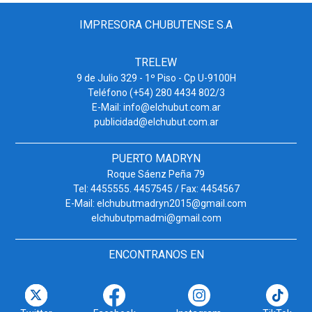
IMPRESORA CHUBUTENSE S.A
TRELEW
9 de Julio 329 - 1º Piso - Cp U-9100H
Teléfono (+54) 280 4434 802/3
E-Mail: info@elchubut.com.ar
publicidad@elchubut.com.ar
PUERTO MADRYN
Roque Sáenz Peña 79
Tel: 4455555. 4457545 / Fax: 4454567
E-Mail: elchubutmadryn2015@gmail.com
elchubutpmadmi@gmail.com
ENCONTRANOS EN