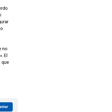
erdo
i
gurar
lo
e no
. El
s que
entar