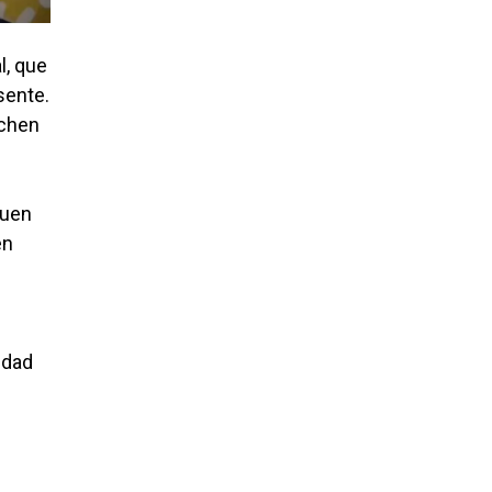
l, que
sente.
uchen
buen
en
edad