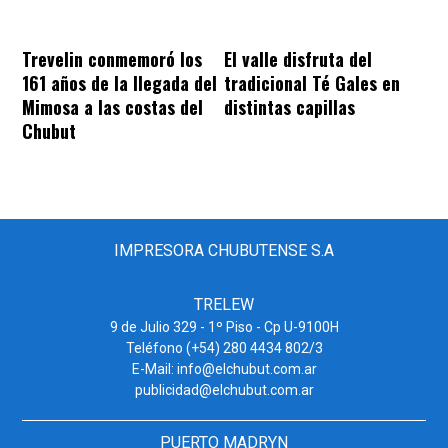
Trevelin conmemoró los
El valle disfruta del
161 años de la llegada del
tradicional Té Gales en
Mimosa a las costas del
distintas capillas
Chubut
IMPRESORA CHUBUTENSE S.A
TRELEW
9 de Julio 329 - 1º Piso - Cp U-9100H
Teléfono (+54) 280 4434 802/3
E-Mail: info@elchubut.com.ar
publicidad@elchubut.com.ar
PUERTO MADRYN