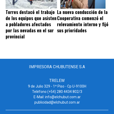
Torres destacó el trabajo
La nueva conducción de la
de los equipos que asisten
Cooperativa comenzó el
a pobladores afectados
relevamiento interno y fijó
por las nevadas en el sur
sus prioridades
provincial
IMPRESORA CHUBUTENSE S.A
TRELEW
9 de Julio 329 - 1º Piso - Cp U-9100H
Teléfono (+54) 280 4434 802/3
E-Mail: info@elchubut.com.ar
publicidad@elchubut.com.ar