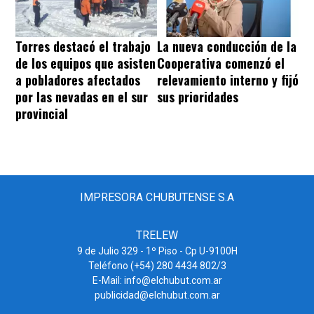
Torres destacó el trabajo
La nueva conducción de la
de los equipos que asisten
Cooperativa comenzó el
a pobladores afectados
relevamiento interno y fijó
por las nevadas en el sur
sus prioridades
provincial
IMPRESORA CHUBUTENSE S.A
TRELEW
9 de Julio 329 - 1º Piso - Cp U-9100H
Teléfono (+54) 280 4434 802/3
E-Mail: info@elchubut.com.ar
publicidad@elchubut.com.ar