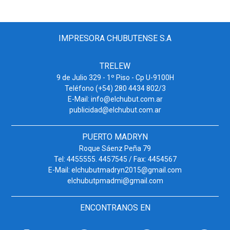
IMPRESORA CHUBUTENSE S.A
TRELEW
9 de Julio 329 - 1º Piso - Cp U-9100H
Teléfono (+54) 280 4434 802/3
E-Mail: info@elchubut.com.ar
publicidad@elchubut.com.ar
PUERTO MADRYN
Roque Sáenz Peña 79
Tel: 4455555. 4457545 / Fax: 4454567
E-Mail: elchubutmadryn2015@gmail.com
elchubutpmadmi@gmail.com
ENCONTRANOS EN