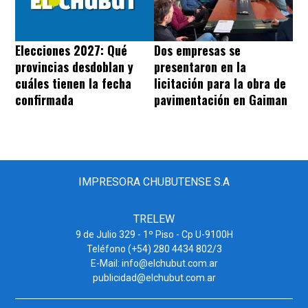
Dos empresas se
Elecciones 2027: Qué
presentaron en la
provincias desdoblan y
licitación para la obra de
cuáles tienen la fecha
pavimentación en Gaiman
confirmada
IMPRESORA CHUBUTENSE S.A
TRELEW
9 de Julio 329 - 1º Piso - Cp U-9100H
Teléfono (+54) 280 4434 802/3
E-Mail: info@elchubut.com.ar
publicidad@elchubut.com.ar