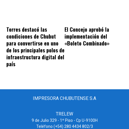
Torres destacó las
El Concejo aprobó la
condiciones de Chubut
implementación del
para convertirse en uno
«Boleto Combinado»
de los principales polos de
infraestructura digital del
país
IMPRESORA CHUBUTENSE S.A
TRELEW
9 de Julio 329 - 1º Piso - Cp U-9100H
Teléfono (+54) 280 4434 802/3