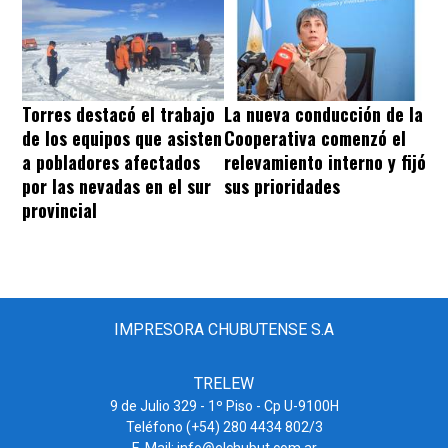
Torres destacó el trabajo
La nueva conducción de la
de los equipos que asisten
Cooperativa comenzó el
a pobladores afectados
relevamiento interno y fijó
por las nevadas en el sur
sus prioridades
provincial
IMPRESORA CHUBUTENSE S.A
TRELEW
9 de Julio 329 - 1º Piso - Cp U-9100H
Teléfono (+54) 280 4434 802/3