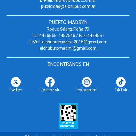
E-Mail: info@elchubut.com.ar
publicidad@elchubut.com.ar
PUERTO MADRYN
Roque Sáenz Peña 79
Tel: 4455555. 4457545 / Fax: 4454567
E-Mail: elchubutmadryn2015@gmail.com
elchubutpmadmi@gmail.com
ENCONTRANOS EN
Twitter
Facebook
Instagram
TikTok