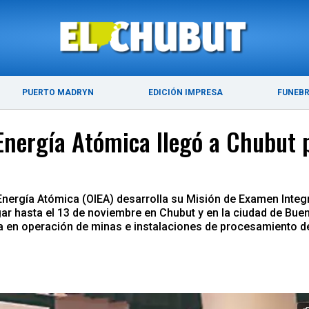
ÚLTIMAS NOTICIAS
PUERTO MADRYN
PUERTO MADRYN
EDICIÓN IMPRESA
FUNEB
nergía Atómica llegó a Chubut pa
Energía Atómica (OIEA) desarrolla su Misión de Examen Integ
gar hasta el 13 de noviembre en Chubut y en la ciudad de Buen
ta en operación de minas e instalaciones de procesamiento d