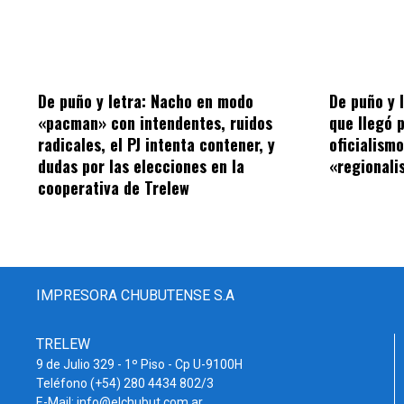
De puño y letra: Nacho en modo
De puño y 
«pacman» con intendentes, ruidos
que llegó 
radicales, el PJ intenta contener, y
oficialism
dudas por las elecciones en la
«regionalis
cooperativa de Trelew
IMPRESORA CHUBUTENSE S.A
TRELEW
9 de Julio 329 - 1º Piso - Cp U-9100H
Teléfono (+54) 280 4434 802/3
E-Mail: info@elchubut.com.ar