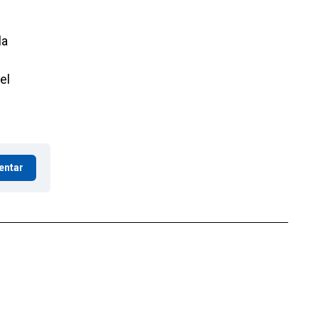
la
el
entar