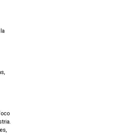
la
as,
 foco
tria.
es,