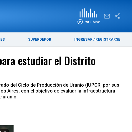
EDICIÓN IMPRESA
FUNEBRES
90.1 Mhz
RES
SUPERDEPOR
INGRESAR
/
REGISTRARSE
ra estudiar el Distrito
rado del Ciclo de Producción de Uranio (IUPCR, por sus
os Aires, con el objetivo de evaluar la infraestructura
e uranio.