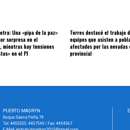
letra: Una «pipa de la paz»
Torres destacó el trabajo d
por sorpresa en el
equipos que asisten a pobl
o, mientras hay tensiones
afectados por las nevadas 
tas» en el PJ
provincial
PUERTO MADRYN
Roque Sáenz Peña 79
Tel: 4455555. 4457545 / Fax: 4454567
E-Mail: elchubutmadryn2015@gmail.com