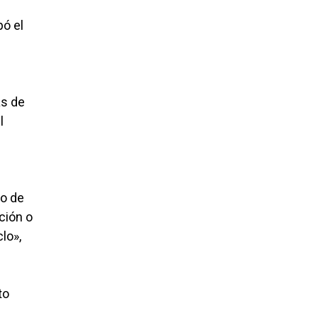
pó el
as de
l
lo de
ción o
lo»,
to