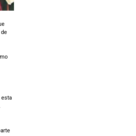
que
 de
como
 esta
.
parte