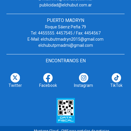
publicidad@elchubut.com.ar
PUERTO MADRYN
Roque Sáenz Peña 79
Tel: 4455555. 4457545 / Fax: 4454567
E-Mail: elchubutmadryn2015@gmail.com
elchubutpmadmi@gmail.com
ENCONTRANOS EN
Twitter
Facebook
Instagram
TikTok
Mustang Cloud - CMS para portales de noticias