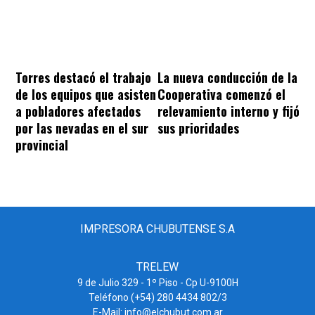
Torres destacó el trabajo
La nueva conducción de la
de los equipos que asisten
Cooperativa comenzó el
a pobladores afectados
relevamiento interno y fijó
por las nevadas en el sur
sus prioridades
provincial
IMPRESORA CHUBUTENSE S.A
TRELEW
9 de Julio 329 - 1º Piso - Cp U-9100H
Teléfono (+54) 280 4434 802/3
E-Mail: info@elchubut.com.ar