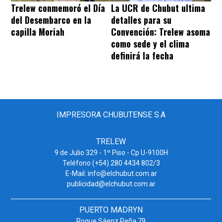
Trelew conmemoró el Día
La UCR de Chubut ultima
del Desembarco en la
detalles para su
capilla Moriah
Convención: Trelew asoma
como sede y el clima
definirá la fecha
IMPRESORA CHUBUTENSE S.A
TRELEW
9 de Julio 329 - 1º Piso - Cp U-9100H
Teléfono (+54) 280 4434 802/3
E-Mail: info@elchubut.com.ar
publicidad@elchubut.com.ar
PUERTO MADRYN
Roque Sáenz Peña 79