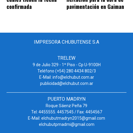
pavimentación en Gaiman
confirmada
IMPRESORA CHUBUTENSE S.A
TRELEW
9 de Julio 329 - 1º Piso - Cp U-9100H
Teléfono (+54) 280 4434 802/3
E-Mail: info@elchubut.com.ar
publicidad@elchubut.com.ar
PUERTO MADRYN
Roque Sáenz Peña 79
Tel: 4455555. 4457545 / Fax: 4454567
E-Mail: elchubutmadryn2015@gmail.com
elchubutpmadmi@gmail.com