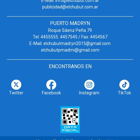
E-Mail: info@elchubut.com.ar
publicidad@elchubut.com.ar
PUERTO MADRYN
Roque Sáenz Peña 79
Tel: 4455555. 4457545 / Fax: 4454567
E-Mail: elchubutmadryn2015@gmail.com
elchubutpmadmi@gmail.com
ENCONTRANOS EN
Twitter
Facebook
Instagram
TikTok