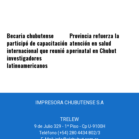
Becaria chubutense
Provincia refuerza la
participó de capacitación
atención en salud
internacional que reunió a
perinatal en Chubut
investigadores
latinoamericanos
IMPRESORA CHUBUTENSE S.A
TRELEW
9 de Julio 329 - 1º Piso - Cp U-9100H
Teléfono (+54) 280 4434 802/3