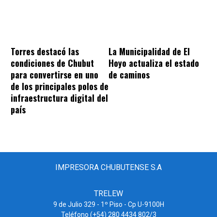
Torres destacó las
La Municipalidad de El
condiciones de Chubut
Hoyo actualiza el estado
para convertirse en uno
de caminos
de los principales polos de
infraestructura digital del
país
IMPRESORA CHUBUTENSE S.A
TRELEW
9 de Julio 329 - 1º Piso - Cp U-9100H
Teléfono (+54) 280 4434 802/3