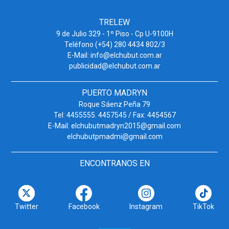
TRELEW
9 de Julio 329 - 1º Piso - Cp U-9100H
Teléfono (+54) 280 4434 802/3
E-Mail: info@elchubut.com.ar
publicidad@elchubut.com.ar
PUERTO MADRYN
Roque Sáenz Peña 79
Tel: 4455555. 4457545 / Fax: 4454567
E-Mail: elchubutmadryn2015@gmail.com
elchubutpmadmi@gmail.com
ENCONTRANOS EN
Twitter
Facebook
Instagram
TikTok