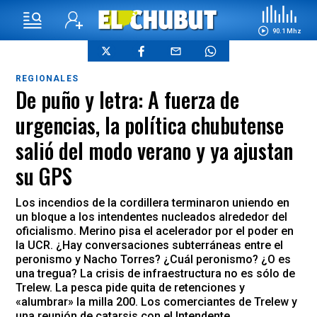
90.1 Mhz
REGIONALES
De puño y letra: A fuerza de
urgencias, la política chubutense
salió del modo verano y ya ajustan
su GPS
Los incendios de la cordillera terminaron uniendo en
un bloque a los intendentes nucleados alrededor del
oficialismo. Merino pisa el acelerador por el poder en
la UCR. ¿Hay conversaciones subterráneas entre el
peronismo y Nacho Torres? ¿Cuál peronismo? ¿O es
una tregua? La crisis de infraestructura no es sólo de
Trelew. La pesca pide quita de retenciones y
«alumbrar» la milla 200. Los comerciantes de Trelew y
una reunión de catarsis con el Intendente.