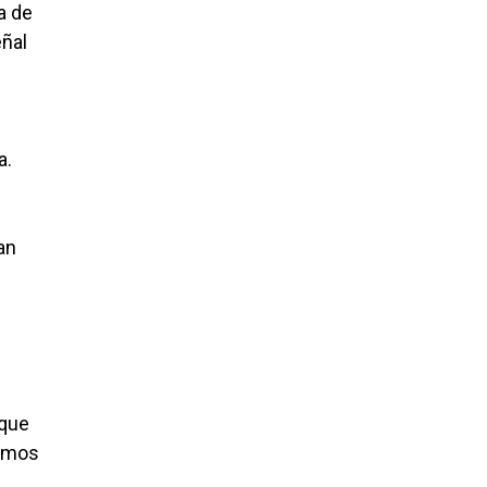
a de
eñal
a.
an
 que
eamos