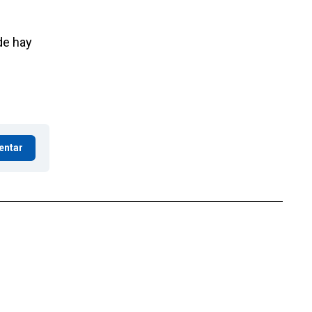
de hay
entar