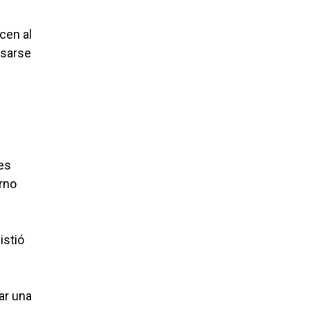
cen al
usarse
es
erno
istió
ar una