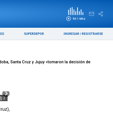
EDICIÓN IMPRESA
FUNEBRES
90.1 Mhz
RES
SUPERDEPOR
INGRESAR
/
REGISTRARSE
rdoba, Santa Cruz y Jujuy «tomaron la decisión de
2
ruz),