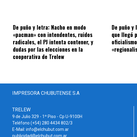
De puño y letra: Nacho en modo
De puño y 
«pacman» con intendentes, ruidos
que llegó 
radicales, el PJ intenta contener, y
oficialism
dudas por las elecciones en la
«regionalis
cooperativa de Trelew
IMPRESORA CHUBUTENSE S.A
TRELEW
9 de Julio 329 - 1º Piso - Cp U-9100H
Teléfono (+54) 280 4434 802/3
E-Mail: info@elchubut.com.ar
publicidad@elchubut.com.ar