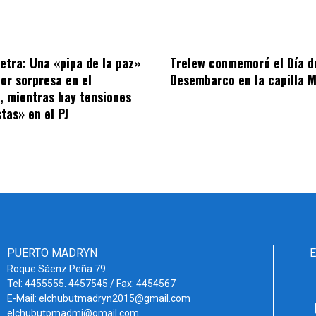
letra: Una «pipa de la paz»
Trelew conmemoró el Día d
por sorpresa en el
Desembarco en la capilla M
o, mientras hay tensiones
tas» en el PJ
PUERTO MADRYN
Roque Sáenz Peña 79
Tel: 4455555. 4457545 / Fax: 4454567
E-Mail: elchubutmadryn2015@gmail.com
elchubutpmadmi@gmail.com