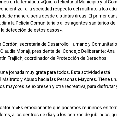
nes en la temática: «Quiero felicitar al Municipio y al Co
 concientizar a la sociedad respecto del maltrato a los adu
da de manera seria desde distintas áreas. El primer cana
ir a la Policía Comunitaria o a los agentes sanitarios de 
n la detección de estos casos».
a Cordón, secretaria de Desarrollo Humano y Comunitario
 Claudia Monají, presidenta del Concejo Deliberante; Ana
tín Frajlich, coordinador de Protección de Derechos.
 una jornada muy grata para todos. Esta actividad está
l Maltrato y Abuso hacia las Personas Mayores. Tiene un
os mayores se expresen y otra recreativa, para disfrutar 
vocatoria: «Es emocionante que podamos reunirnos en tor
dores, a los centros de día y a los centros de jubilados, q