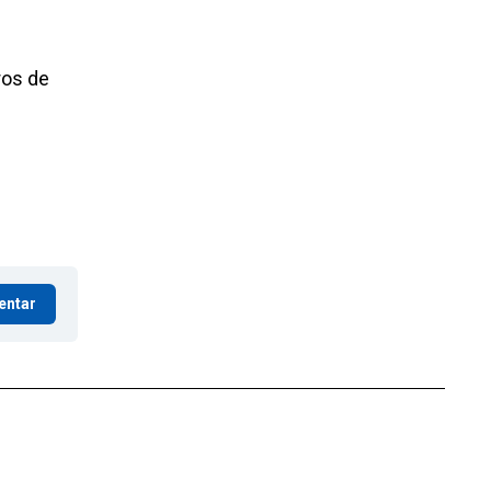
ros de
entar