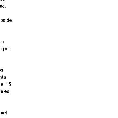
ad,
ros de
on
o por
os
nta
 el 15
ue es
niel