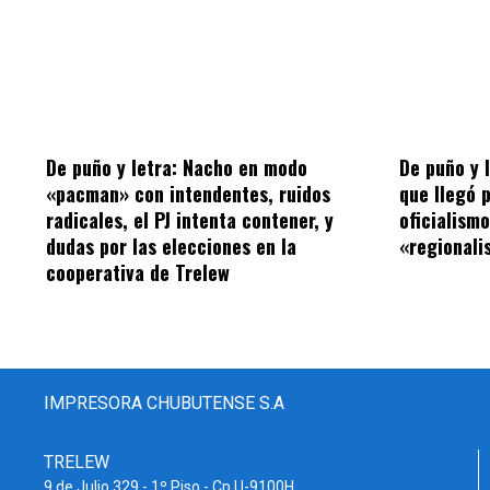
De puño y letra: Nacho en modo
De puño y 
«pacman» con intendentes, ruidos
que llegó 
radicales, el PJ intenta contener, y
oficialism
dudas por las elecciones en la
«regionalis
cooperativa de Trelew
IMPRESORA CHUBUTENSE S.A
TRELEW
9 de Julio 329 - 1º Piso - Cp U-9100H