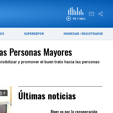
EDICIÓN IMPRESA
FUNEBRES
90.1 Mhz
RES
SUPERDEPOR
INGRESAR
/
REGISTRARSE
 las Personas Mayores
 visibilizar y promover el buen trato hacia las personas
Últimas noticias
4
River va por la recuperación