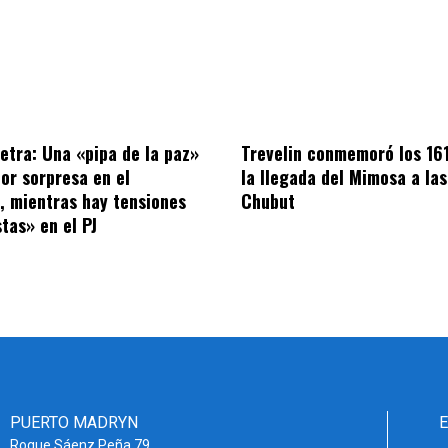
letra: Una «pipa de la paz»
Trevelin conmemoró los 16
por sorpresa en el
la llegada del Mimosa a las
o, mientras hay tensiones
Chubut
tas» en el PJ
PUERTO MADRYN
Roque Sáenz Peña 79