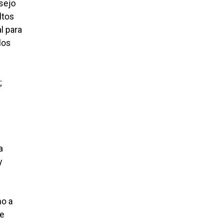
nsejo
ltos
l para
los
;
a
y
no a
ue