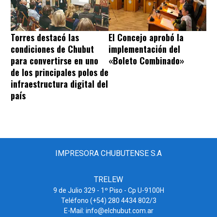
Torres destacó las
El Concejo aprobó la
condiciones de Chubut
implementación del
para convertirse en uno
«Boleto Combinado»
de los principales polos de
infraestructura digital del
país
IMPRESORA CHUBUTENSE S.A
TRELEW
9 de Julio 329 - 1º Piso - Cp U-9100H
Teléfono (+54) 280 4434 802/3
E-Mail: info@elchubut.com.ar