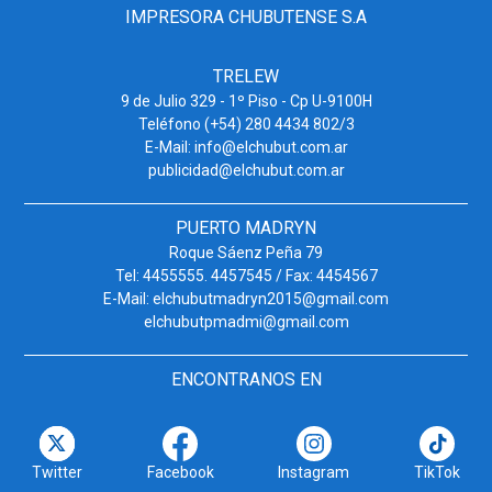
IMPRESORA CHUBUTENSE S.A
TRELEW
9 de Julio 329 - 1º Piso - Cp U-9100H
Teléfono (+54) 280 4434 802/3
E-Mail: info@elchubut.com.ar
publicidad@elchubut.com.ar
PUERTO MADRYN
Roque Sáenz Peña 79
Tel: 4455555. 4457545 / Fax: 4454567
E-Mail: elchubutmadryn2015@gmail.com
elchubutpmadmi@gmail.com
ENCONTRANOS EN
Twitter
Facebook
Instagram
TikTok