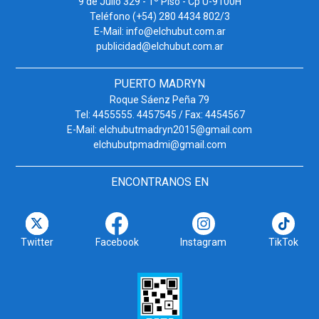
9 de Julio 329 - 1º Piso - Cp U-9100H
Teléfono (+54) 280 4434 802/3
E-Mail: info@elchubut.com.ar
publicidad@elchubut.com.ar
PUERTO MADRYN
Roque Sáenz Peña 79
Tel: 4455555. 4457545 / Fax: 4454567
E-Mail: elchubutmadryn2015@gmail.com
elchubutpmadmi@gmail.com
ENCONTRANOS EN
Twitter
Facebook
Instagram
TikTok