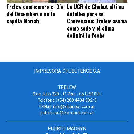
Trelew conmemoró el Día
La UCR de Chubut ultima
del Desembarco en la
detalles para su
capilla Moriah
Convención: Trelew asoma
como sede y el clima
definirá la fecha
IMPRESORA CHUBUTENSE S.A
TRELEW
9 de Julio 329 - 1º Piso - Cp U-9100H
Teléfono (+54) 280 4434 802/3
E-Mail: info@elchubut.com.ar
publicidad@elchubut.com.ar
PUERTO MADRYN