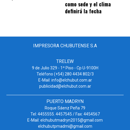
como sede y el clima
definirá la fecha
IMPRESORA CHUBUTENSE S.A
TRELEW
9 de Julio 329 - 1º Piso - Cp U-9100H
Teléfono (+54) 280 4434 802/3
E-Mail: info@elchubut.com.ar
publicidad@elchubut.com.ar
PUERTO MADRYN
Roque Sáenz Peña 79
Tel: 4455555. 4457545 / Fax: 4454567
E-Mail: elchubutmadryn2015@gmail.com
elchubutpmadmi@gmail.com