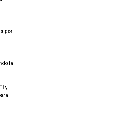
és por
ndo la
TI y
para