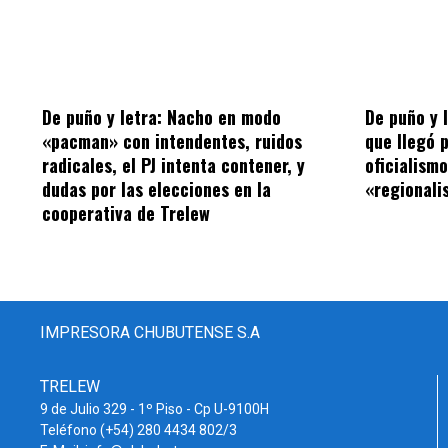
De puño y letra: Nacho en modo
De puño y 
«pacman» con intendentes, ruidos
que llegó 
radicales, el PJ intenta contener, y
oficialism
dudas por las elecciones en la
«regionalis
cooperativa de Trelew
IMPRESORA CHUBUTENSE S.A
TRELEW
9 de Julio 329 - 1º Piso - Cp U-9100H
Teléfono (+54) 280 4434 802/3