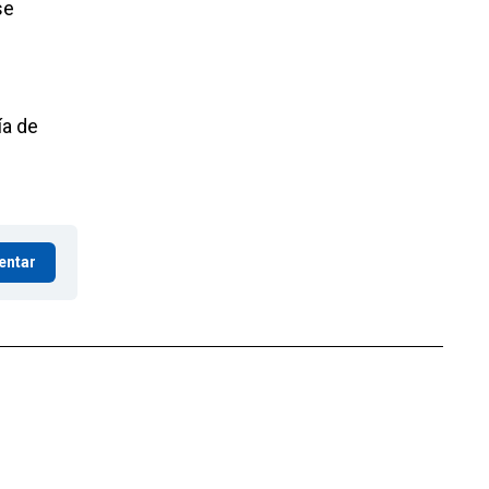
se
ía de
entar