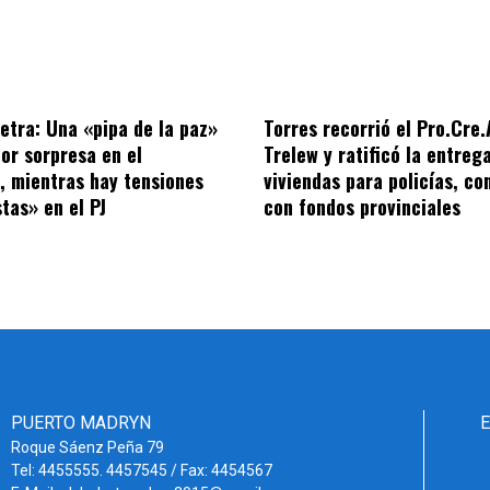
letra: Una «pipa de la paz»
Torres recorrió el Pro.Cre.
por sorpresa en el
Trelew y ratificó la entreg
o, mientras hay tensiones
viviendas para policías, co
tas» en el PJ
con fondos provinciales
PUERTO MADRYN
Roque Sáenz Peña 79
Tel: 4455555. 4457545 / Fax: 4454567