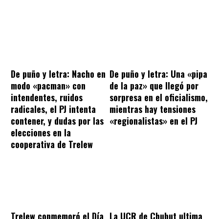
De puño y letra: Nacho en
De puño y letra: Una «pipa
modo «pacman» con
de la paz» que llegó por
intendentes, ruidos
sorpresa en el oficialismo,
radicales, el PJ intenta
mientras hay tensiones
contener, y dudas por las
«regionalistas» en el PJ
elecciones en la
cooperativa de Trelew
Trelew conmemoró el Día
La UCR de Chubut ultima