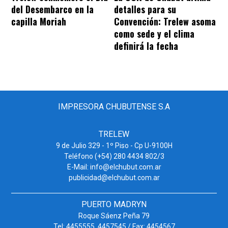
del Desembarco en la
detalles para su
capilla Moriah
Convención: Trelew asoma
como sede y el clima
definirá la fecha
IMPRESORA CHUBUTENSE S.A
TRELEW
9 de Julio 329 - 1º Piso - Cp U-9100H
Teléfono (+54) 280 4434 802/3
E-Mail: info@elchubut.com.ar
publicidad@elchubut.com.ar
PUERTO MADRYN
Roque Sáenz Peña 79
Tel: 4455555. 4457545 / Fax: 4454567