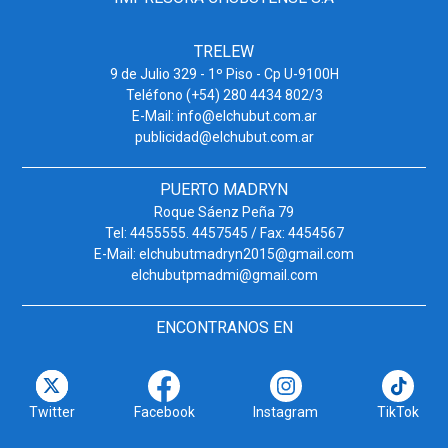
TRELEW
9 de Julio 329 - 1º Piso - Cp U-9100H
Teléfono (+54) 280 4434 802/3
E-Mail: info@elchubut.com.ar
publicidad@elchubut.com.ar
PUERTO MADRYN
Roque Sáenz Peña 79
Tel: 4455555. 4457545 / Fax: 4454567
E-Mail: elchubutmadryn2015@gmail.com
elchubutpmadmi@gmail.com
ENCONTRANOS EN
Twitter
Facebook
Instagram
TikTok