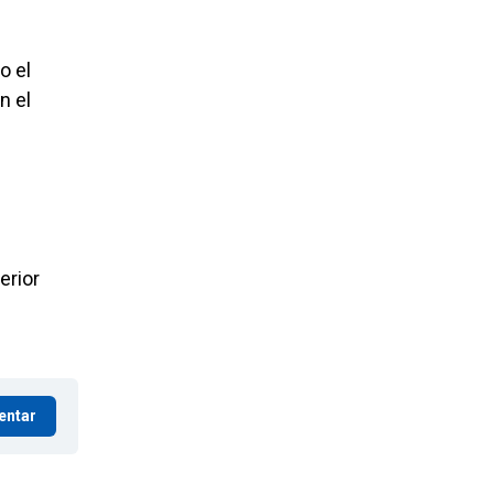
o el
n el
erior
entar