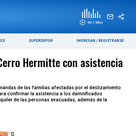
EDICIÓN IMPRESA
FUNEBRES
90.1 Mhz
RES
SUPERDEPOR
INGRESAR
/
REGISTRARSE
Cerro Hermitte con asistencia
emandas de las familias afectadas por el deslizamiento
ara confirmar la asistencia a los damnificados
alquiler de las personas evacuadas, además de la