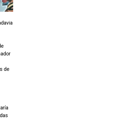
adavia
de
nador
os de
aría
ndas