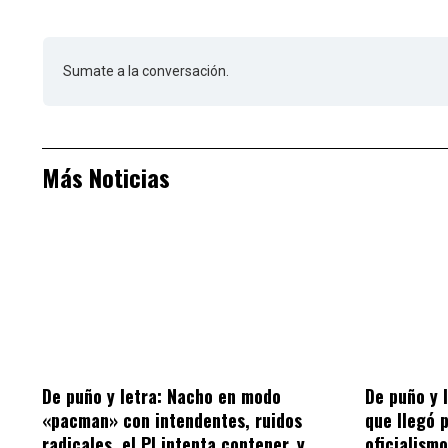
Sumate a la conversación.
Más Noticias
De puño y letra: Nacho en modo
De puño y 
«pacman» con intendentes, ruidos
que llegó 
radicales, el PJ intenta contener, y
oficialism