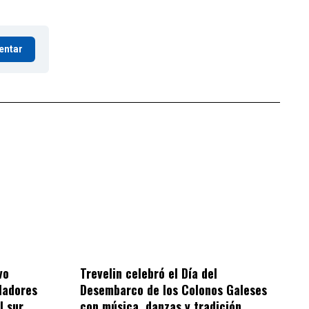
entar
vo
Trevelin celebró el Día del
bladores
Desembarco de los Colonos Galeses
l sur
con música, danzas y tradición