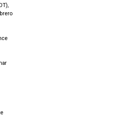
OT),
brero
ance
mar
te