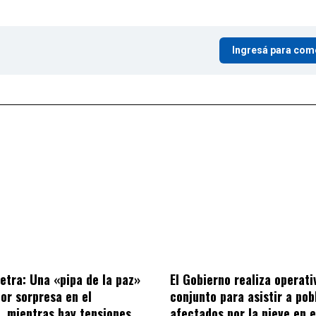
Ingresá para com
letra: Una «pipa de la paz»
El Gobierno realiza operati
por sorpresa en el
conjunto para asistir a po
o, mientras hay tensiones
afectados por la nieve en e