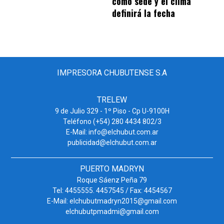
como sede y el clima
definirá la fecha
IMPRESORA CHUBUTENSE S.A
TRELEW
9 de Julio 329 - 1º Piso - Cp U-9100H
Teléfono (+54) 280 4434 802/3
E-Mail: info@elchubut.com.ar
publicidad@elchubut.com.ar
PUERTO MADRYN
Roque Sáenz Peña 79
Tel: 4455555. 4457545 / Fax: 4454567
E-Mail: elchubutmadryn2015@gmail.com
elchubutpmadmi@gmail.com