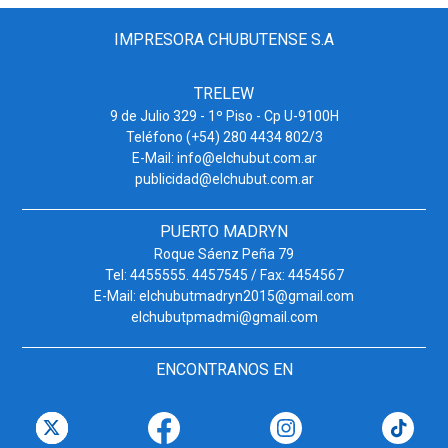
IMPRESORA CHUBUTENSE S.A
TRELEW
9 de Julio 329 - 1º Piso - Cp U-9100H
Teléfono (+54) 280 4434 802/3
E-Mail: info@elchubut.com.ar
publicidad@elchubut.com.ar
PUERTO MADRYN
Roque Sáenz Peña 79
Tel: 4455555. 4457545 / Fax: 4454567
E-Mail: elchubutmadryn2015@gmail.com
elchubutpmadmi@gmail.com
ENCONTRANOS EN