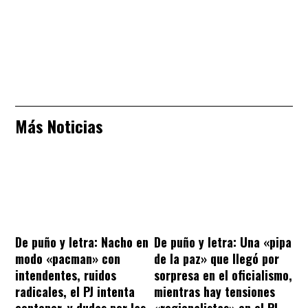
Más Noticias
De puño y letra: Nacho en
De puño y letra: Una «pipa
modo «pacman» con
de la paz» que llegó por
intendentes, ruidos
sorpresa en el oficialismo,
radicales, el PJ intenta
mientras hay tensiones
contener, y dudas por las
«regionalistas» en el PJ