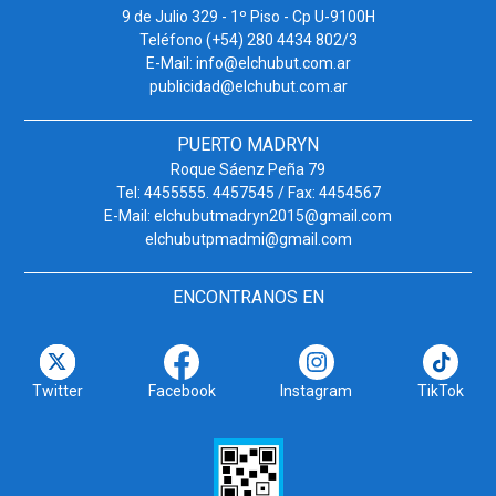
9 de Julio 329 - 1º Piso - Cp U-9100H
Teléfono (+54) 280 4434 802/3
E-Mail: info@elchubut.com.ar
publicidad@elchubut.com.ar
PUERTO MADRYN
Roque Sáenz Peña 79
Tel: 4455555. 4457545 / Fax: 4454567
E-Mail: elchubutmadryn2015@gmail.com
elchubutpmadmi@gmail.com
ENCONTRANOS EN
Twitter
Facebook
Instagram
TikTok