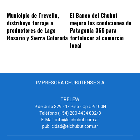
Municipio de Trevelin,
El Banco del Chubut
distribuyo forraje a
mejora las condiciones de
productores de Lago
Patagonia 365 para
Rosario y Sierra Colorada
fortalecer al comercio
local
IMPRESORA CHUBUTENSE S.A
TRELEW
9 de Julio 329 - 1º Piso - Cp U-9100H
Teléfono (+54) 280 4434 802/3
E-Mail: info@elchubut.com.ar
publicidad@elchubut.com.ar