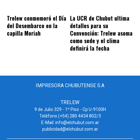
Trelew conmemoró el Día
La UCR de Chubut ultima
del Desembarco en la
detalles para su
capilla Moriah
Convención: Trelew asoma
como sede y el clima
definirá la fecha
IMPRESORA CHUBUTENSE S.A
TRELEW
9 de Julio 329 - 1º Piso - Cp U-9100H
Teléfono (+54) 280 4434 802/3
E-Mail: info@elchubut.com.ar
publicidad@elchubut.com.ar