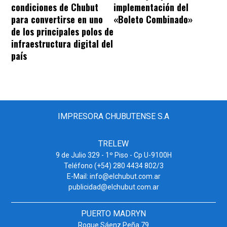
condiciones de Chubut
implementación del
para convertirse en uno
«Boleto Combinado»
de los principales polos de
infraestructura digital del
país
IMPRESORA CHUBUTENSE S.A
TRELEW
9 de Julio 329 - 1º Piso - Cp U-9100H
Teléfono (+54) 280 4434 802/3
E-Mail: info@elchubut.com.ar
publicidad@elchubut.com.ar
PUERTO MADRYN
Roque Sáenz Peña 79