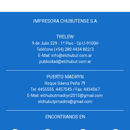
IMPRESORA CHUBUTENSE S.A
TRELEW
9 de Julio 329 - 1º Piso - Cp U-9100H
Teléfono (+54) 280 4434 802/3
E-Mail: info@elchubut.com.ar
publicidad@elchubut.com.ar
PUERTO MADRYN
Roque Sáenz Peña 79
Tel: 4455555. 4457545 / Fax: 4454567
E-Mail: elchubutmadryn2015@gmail.com
elchubutpmadmi@gmail.com
ENCONTRANOS EN