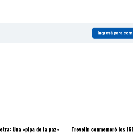
Ingresá para com
letra: Una «pipa de la paz»
Trevelin conmemoró los 16