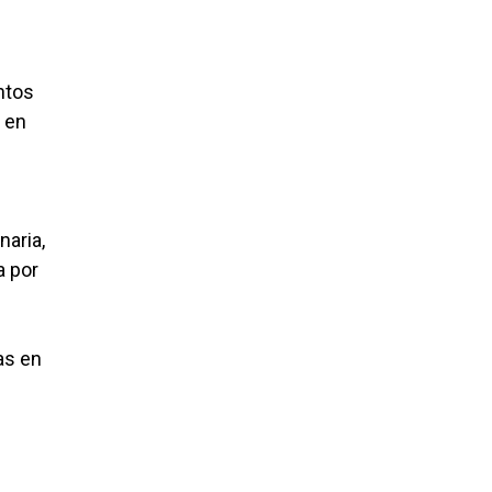
ntos
s en
naria,
a por
as en