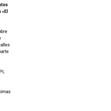
ntos
 «El
obre
e
alles
parte
PI,
óximas