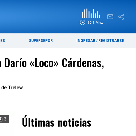
EDICIÓN IMPRESA
FUNEBRES
90.1 Mhz
RES
SUPERDEPOR
INGRESAR
/
REGISTRARSE
 a Darío «Loco» Cárdenas,
 de Trelew.
Últimas noticias
3