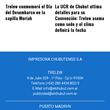
Trelew conmemoró el Día
La UCR de Chubut ultima
del Desembarco en la
detalles para su
capilla Moriah
Convención: Trelew asoma
como sede y el clima
definirá la fecha
IMPRESORA CHUBUTENSE S.A
TRELEW
9 de Julio 329 - 1º Piso - Cp U-9100H
Teléfono (+54) 280 4434 802/3
E-Mail: info@elchubut.com.ar
publicidad@elchubut.com.ar
PUERTO MADRYN