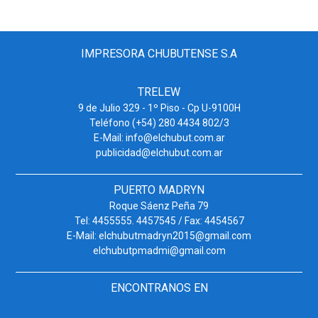
IMPRESORA CHUBUTENSE S.A
TRELEW
9 de Julio 329 - 1º Piso - Cp U-9100H
Teléfono (+54) 280 4434 802/3
E-Mail: info@elchubut.com.ar
publicidad@elchubut.com.ar
PUERTO MADRYN
Roque Sáenz Peña 79
Tel: 4455555. 4457545 / Fax: 4454567
E-Mail: elchubutmadryn2015@gmail.com
elchubutpmadmi@gmail.com
ENCONTRANOS EN