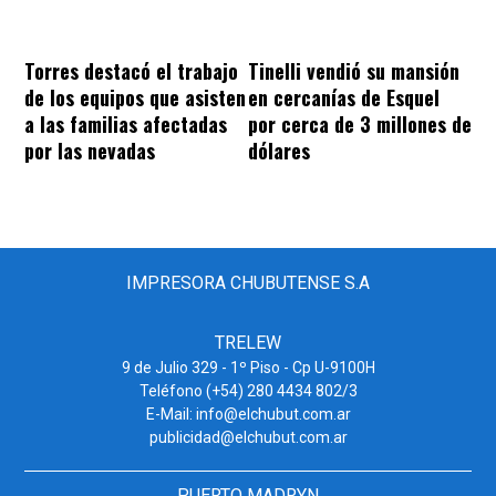
Torres destacó el trabajo
Tinelli vendió su mansión
de los equipos que asisten
en cercanías de Esquel
a las familias afectadas
por cerca de 3 millones de
por las nevadas
dólares
IMPRESORA CHUBUTENSE S.A
TRELEW
9 de Julio 329 - 1º Piso - Cp U-9100H
Teléfono (+54) 280 4434 802/3
E-Mail: info@elchubut.com.ar
publicidad@elchubut.com.ar
PUERTO MADRYN