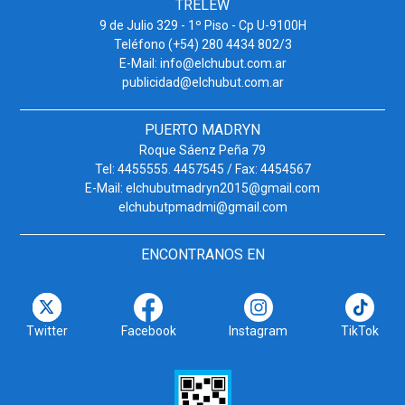
TRELEW
9 de Julio 329 - 1º Piso - Cp U-9100H
Teléfono (+54) 280 4434 802/3
E-Mail: info@elchubut.com.ar
publicidad@elchubut.com.ar
PUERTO MADRYN
Roque Sáenz Peña 79
Tel: 4455555. 4457545 / Fax: 4454567
E-Mail: elchubutmadryn2015@gmail.com
elchubutpmadmi@gmail.com
ENCONTRANOS EN
Twitter
Facebook
Instagram
TikTok