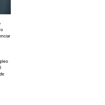
o
vo
enciar
mpleo
l
 de