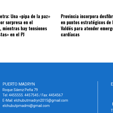
letra: Una «pipa de la paz»
Provincia incorpora desfibr
por sorpresa en el
en puntos estratégicos de 
o, mientras hay tensiones
Valdés para atender emerg
tas» en el PJ
cardíacas
PUERTO MADRYN
Roque Sáenz Peña 79
Tel: 4455555. 4457545 / Fax: 4454567
E-Mail: elchubutmadryn2015@gmail.com
elchubutpmadmi@gmail.com
T