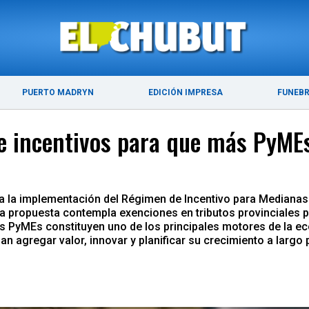
ÚLTIMAS NOTICIAS
PUERTO MADRYN
PUERTO MADRYN
EDICIÓN IMPRESA
FUNEB
e incentivos para que más PyMEs
ara la implementación del Régimen de Incentivo para Mediana
La propuesta contempla exenciones en tributos provinciales 
as PyMEs constituyen uno de los principales motores de la
n agregar valor, innovar y planificar su crecimiento a largo pl