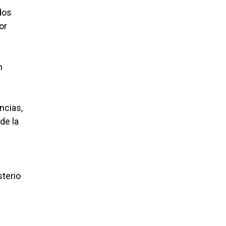
dos
or
n
ncias,
de la
terio