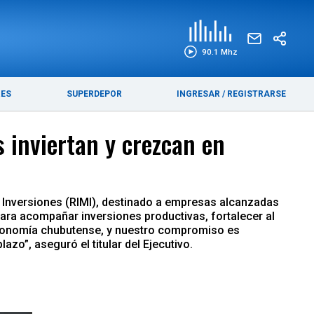
EDICIÓN IMPRESA
FUNEBRES
90.1 Mhz
RES
SUPERDEPOR
INGRESAR
/
REGISTRARSE
 inviertan y crezcan en
s Inversiones (RIMI), destinado a empresas alcanzadas
para acompañar inversiones productivas, fortalecer al
 economía chubutense, y nuestro compromiso es
azo”, aseguró el titular del Ejecutivo.