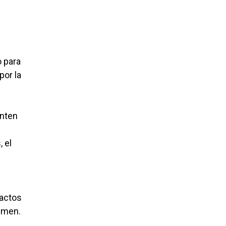
o para
por la
enten
 el
 actos
gimen.