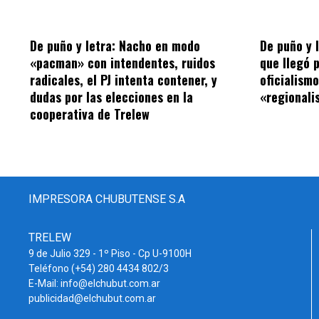
De puño y letra: Nacho en modo
De puño y 
«pacman» con intendentes, ruidos
que llegó 
radicales, el PJ intenta contener, y
oficialism
dudas por las elecciones en la
«regionalis
cooperativa de Trelew
IMPRESORA CHUBUTENSE S.A
TRELEW
9 de Julio 329 - 1º Piso - Cp U-9100H
Teléfono (+54) 280 4434 802/3
E-Mail: info@elchubut.com.ar
publicidad@elchubut.com.ar