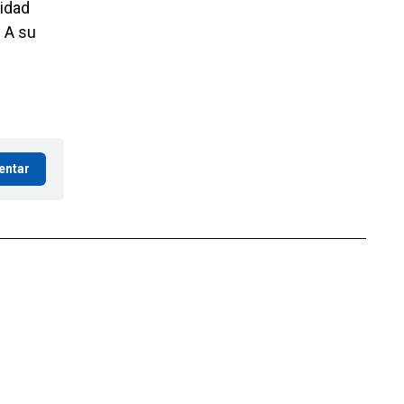
idad
. A su
entar