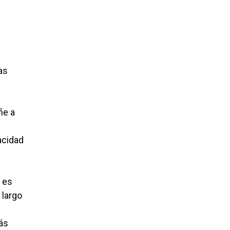
as
ñe a
acidad
 es
 largo
más