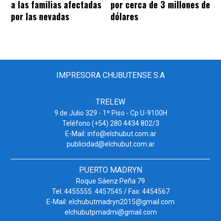
a las familias afectadas
por cerca de 3 millones de
por las nevadas
dólares
IMPRESORA CHUBUTENSE S.A
TRELEW
9 de Julio 329 - 1º Piso - Cp U-9100H
Teléfono (+54) 280 4434 802/3
E-Mail: info@elchubut.com.ar
publicidad@elchubut.com.ar
PUERTO MADRYN
Roque Sáenz Peña 79
Tel: 4455555. 4457545 / Fax: 4454567
E-Mail: elchubutmadryn2015@gmail.com
elchubutpmadmi@gmail.com