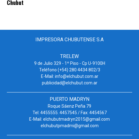
Chubut
IMPRESORA CHUBUTENSE S.A
TRELEW
9 de Julio 329 - 1º Piso - Cp U-9100H
Teléfono (+54) 280 4434 802/3
E-Mail: info@elchubut.com.ar
publicidad@elchubut.com.ar
PUERTO MADRYN
Roque Sáenz Peña 79
Tel: 4455555. 4457545 / Fax: 4454567
E-Mail: elchubutmadryn2015@gmail.com
elchubutpmadmi@gmail.com