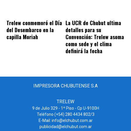
Trelew conmemoró el Día
La UCR de Chubut ultima
del Desembarco en la
detalles para su
capilla Moriah
Convención: Trelew asoma
como sede y el clima
definirá la fecha
IMPRESORA CHUBUTENSE S.A
TRELEW
9 de Julio 329 - 1º Piso - Cp U-9100H
Teléfono (+54) 280 4434 802/3
E-Mail: info@elchubut.com.ar
publicidad@elchubut.com.ar