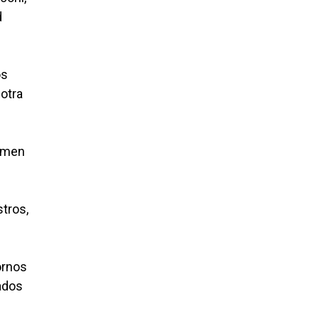
d
os
 otra
lumen
tros,
ornos
ados